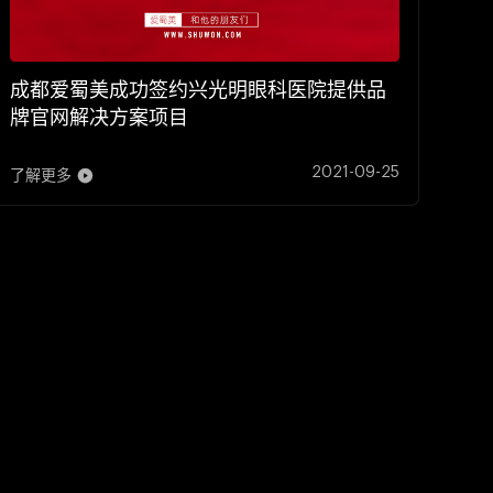
成都爱蜀美成功签约兴光明眼科医院提供品
牌官网解决方案项目
2021-09-25
了解更多
