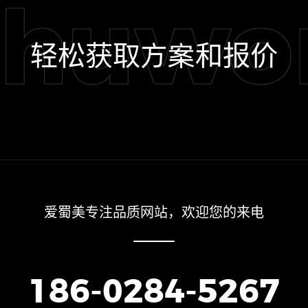
shuwo
轻松获取方案和报价
爱蜀美专注品质网站，欢迎您的来电
186-0284-5267