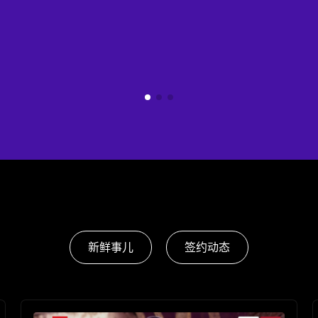
新鲜事儿
签约动态