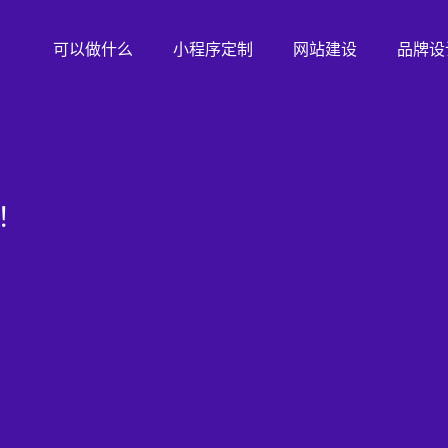
可以做什么
小程序定制
网站建设
品牌设
！