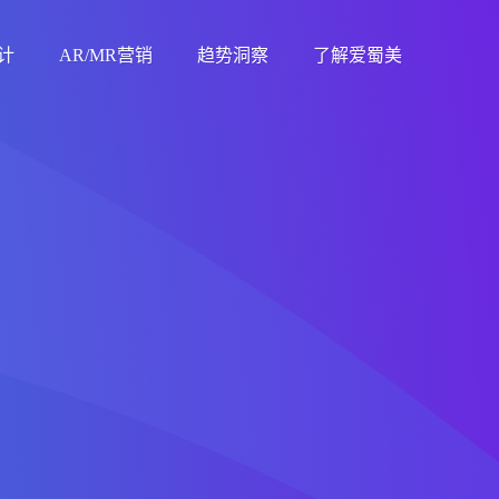
计
AR/MR营销
趋势洞察
了解爱蜀美